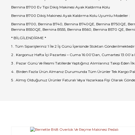
Bernina B700 Ev Tipi Dikiş Makinesi Ayak Kaldırma Kolu
Bernina B700 Dikiş Makinesi Ayak Kaldırma Kolu Uyumlu Modeller :
Bernina B700, Bernina B740, Bernina B740QE, Bernina B750QE, Bernina
Bernina B550QE, Bernina B555, Bernina B560, Bernina B570 QE, Bern
* BİLGİLENDİRME *
1 . Tüm Siparişleriniz 1 İle 2 İş Günü İçerisinde Stoktan Gönderilmektedir
2 . Kargonuz Hafta İçi Pazartesi – Cuma 16:00’Dan, Cumartesi 13:00’a
3 . Pazar Günü Ve Resmi Tatillerde Yaptığınız Alımlarınız Takip Eden İlk
4 . Birden Fazla Ürün Almanız Durumunda Tüm Ürünler Tek Kargo Pak
5 . Almış Olduğunuz Ürünler Faturalı Veya Yazarkasa Fişi Olarak Gönde