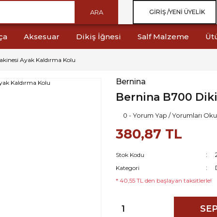
ARA
GIRIŞ /
YENI ÜYELIK
ça
Aksesuar
Dikiş İğnesi
Salf Malzeme
Üt
akinesi Ayak Kaldırma Kolu
Bernina
Bernina B700 Diki
0 - Yorum Yap / Yorumları Oku
380,87 TL
Stok Kodu
Kategori
* 40,55 TL den başlayan taksitlerle!
SEP