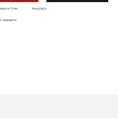
daşına Öner
Karşılaştır
m Adresimi