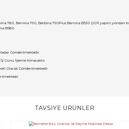
 780, Bernina 790, Berbina 790Plus Bernina B530 (2011 yapım yılından itib
ina B580
.
 Kadar Gönderilmektedir.
 İş Günü İşleme Alınacaktır.
eti Olarak Gönderilmektedir.
rilmektedir
TAVSİYE ÜRÜNLER
Bu ürüne ilk yorumu siz yapın!
Yorum Yaz