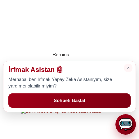
Bernina
Bernina 350 Dikiş Makinesi Pedal Kablosu
×
İrfmak Asistan 🤖
Merhaba, ben İrfmak Yapay Zeka Asistanıyım, size
yardımcı olabilir miyim?
476,09 TL
Sohbeti Başlat