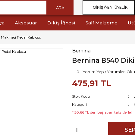
ARA
GIRIŞ /
YENI ÜYELIK
ça
Aksesuar
Dikiş İğnesi
Salf Malzeme
Üt
 Makinesi Pedal Kablosu
Bernina
Bernina B540 Diki
0 - Yorum Yap / Yorumları Oku
475,91 TL
Stok Kodu
Kategori
* 50,66 TL den başlayan taksitlerle!
SEP