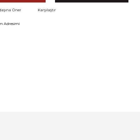
daşına Öner
Karşılaştır
m Adresimi