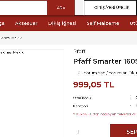
ARA
GIRIŞ /
YENI ÜYELIK
ça
Aksesuar
Dikiş İğnesi
Salf Malzeme
Üt
kinesi Mekik
Pfaff
Pfaff Smarter 160
0 - Yorum Yap / Yorumları Oku
999,05 TL
Stok Kodu
Kategori
* 106,36 TL den başlayan taksitlerle!
SEP