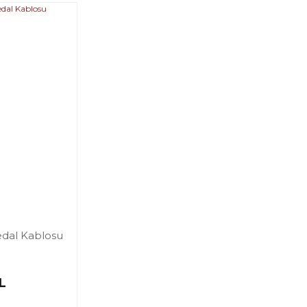
edal Kablosu
L