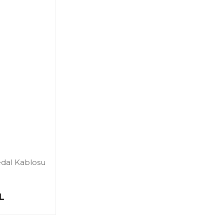
edal Kablosu
L