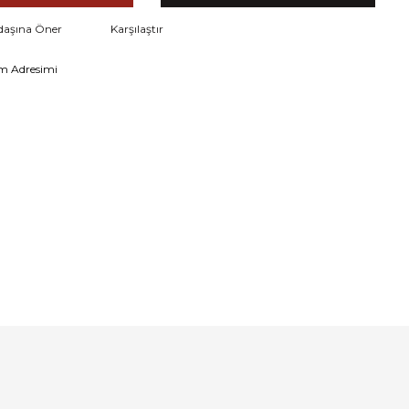
daşına Öner
Karşılaştır
m Adresimi